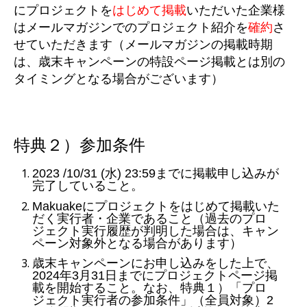
にプロジェクトを
はじめて掲載
いただいた企業様
はメールマガジンでのプロジェクト紹介を
確約
さ
せていただきます（メールマガジンの掲載時期
は、歳末キャンペーンの特設ページ掲載とは別の
タイミングとなる場合がございます）
特典２）
参加条件
2023 /10/31 (水) 23:59までに掲載申し込みが
完了していること。
Makuakeにプロジェクトをはじめて掲載いた
だく実行者・企業であること（過去のプロ
ジェクト実行履歴が判明した場合は、キャン
ペーン対象外となる場合があります）
歳末キャンペーンにお申し込みをした上で、
2024年3月31日まで
にプロジェクトページ掲
載を開始すること。なお、特典１）
「プロ
ジェクト実行者の参加条件」（全員対象）2