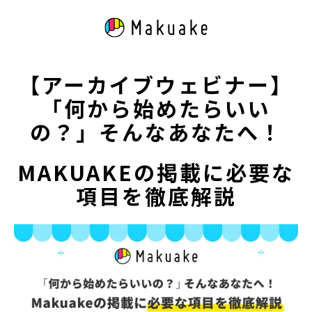
【ア
ーカイ
ブウェビナー】
「何から
始めたらいい
の？」そんなあなたへ！
MAKUAKEの
掲載に必
要な
項目を徹底解説