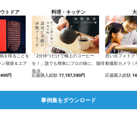
ウトドア
料理・キッチン
大
思い出フォトグラ
睡眠を得ることを
「2分待つだけで極上のコーヒー
動撮影カメラ｜Pow
ウン寝袋＆エア
を！」誰でも簡単にプロの味に、珈琲
急須。
,400円
応援購入総額
17,187,580円
応援購入総額
16
事例集をダウンロード