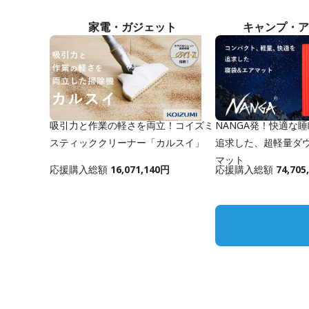
家電・ガジェット
キャンプ・ア
吸引力と作業の軽さを両立！コイズミ
NANGA発！快適な
スティッククリーナー「カルスイ」
追求した、超軽量ダ
マット
応援購入総額
16,071,140円
応援購入総額
74,705