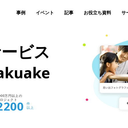
事例
イベント
記事
お役立ち資料
サ
サービス
kuake
000万円以上の
ロジェクト
2200
件
以上