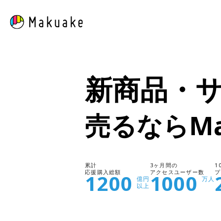
新商品・
売るならMa
累計
3ヶ月間の
1
応援購入総額
アクセスユーザー数
プ
1200
1000
億円
万人
以上