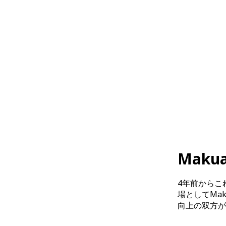
Mak
4年前からこ
場としてMa
向上の双方