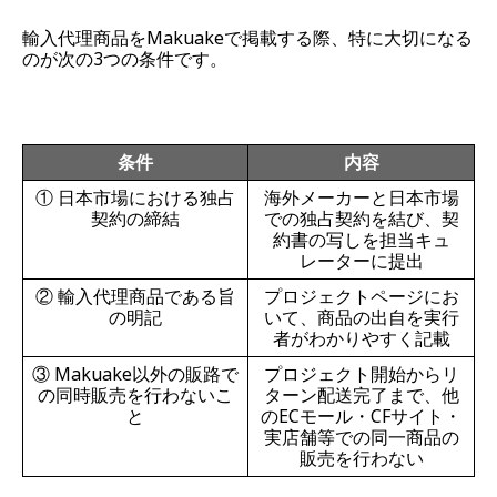
輸入代理商品をMakuakeで掲載する際、特に大切になる
のが次の3つの条件です。
条件
内容
① 日本市場における独占
海外メーカーと日本市場
契約の締結
での独占契約を結び、契
約書の写しを担当キュ
レーターに提出
② 輸入代理商品である旨
プロジェクトページにお
の明記
いて、商品の出自を実行
者がわかりやすく記載
③ Makuake以外の販路で
プロジェクト開始からリ
の同時販売を行わないこ
ターン配送完了まで、他
と
のECモール・CFサイト・
実店舗等での同一商品の
販売を行わない